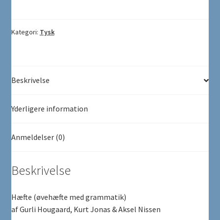
for
8.-9.
klasse
Kategori:
Tysk
antal
Beskrivelse
Yderligere information
Anmeldelser (0)
Beskrivelse
Hæfte (øvehæfte med grammatik)
af Gurli Hougaard, Kurt Jonas & Aksel Nissen