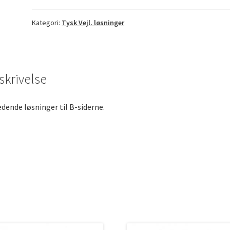
8.-9.
klasse...
Kategori:
Tysk Vejl. løsninger
Vejl.
løsninger
antal
skrivelse
edende løsninger til B-siderne.