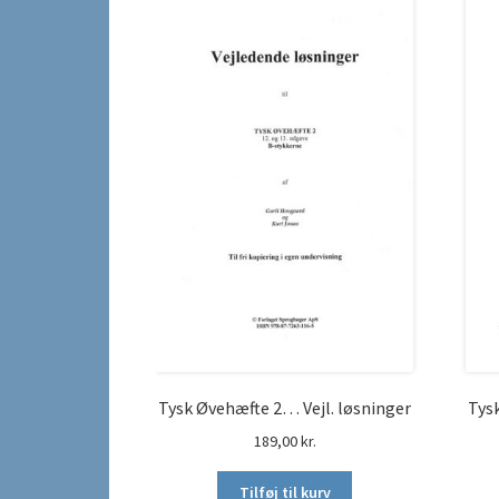
Tysk Øvehæfte 2… Vejl. løsninger
Tys
189,00
kr.
Tilføj til kurv