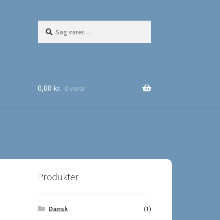
Søg
Søg
efter:
0,00
kr.
0 varer
Produkter
Dansk
(1)