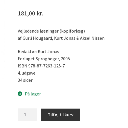
181,00
kr.
Vejledende løsninger (kopiforlæg)
af Gurli Hougaard, Kurt Jonas & Aksel Nissen
Redaktør: Kurt Jonas
Forlaget Sprogbøger, 2005
ISBN 978-87-7263-125-7
4. udgave
34 sider
På lager
Skriftlig
Tilføj til kurv
tysk
for