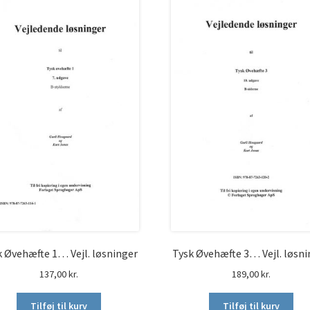
k Øvehæfte 1… Vejl. løsninger
Tysk Øvehæfte 3… Vejl. løsni
137,00
kr.
189,00
kr.
Tilføj til kurv
Tilføj til kurv