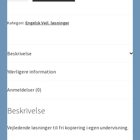
for
7.-8.
klasse...
Kategori:
Engelsk Vejl. løsninger
Vejl.
løsninger
antal
Beskrivelse
Yderligere information
Anmeldelser (0)
Beskrivelse
Vejledende løsninger til fri kopiering i egen undervisning.